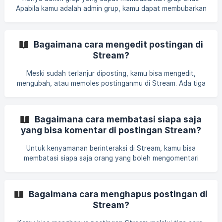
Apabila kamu adalah admin grup, kamu dapat membubarkan
grup chat dengan cara berikut: Klik ikon titik tiga yang
terletak di sebelah kanan judul grup Pilih Leave Group
Centang lingkaran kecil di sebelah kiri “Delete the group for
Bagaimana cara mengedit postingan di
all member
Stream?
Meski sudah terlanjur diposting, kamu bisa mengedit,
mengubah, atau memoles postinganmu di Stream. Ada tiga
cara untuk mengedit postingan melalui tiga entry point,
yaitu timeline Stream, profile, dan post detail. Setelah
masuk melalui ketiga entry point tersebut, ikuti langkah
Bagaimana cara membatasi siapa saja
berikut. Pada postingan yang ingin dihapus, klik ikon titik
yang bisa komentar di postingan Stream?
tiga di sebelah kanan postingan Pilih Edit Post
Untuk kenyamanan berinteraksi di Stream, kamu bisa
membatasi siapa saja orang yang boleh mengomentari
postinganmu. Berikut langkah jika kamu ingin mengatur
siapa saja yang bisa berkomentar atau ikut diskusi dalam
thread postinganmu di Stream. A. Melalui aplikasi Stockbit
Bagaimana cara menghapus postingan di
Klik Stream pada menu bar di bagian bawah aplikasi Klik ikon
Stream?
Compose yang berbentuk pensil dan kertas yang ada di po