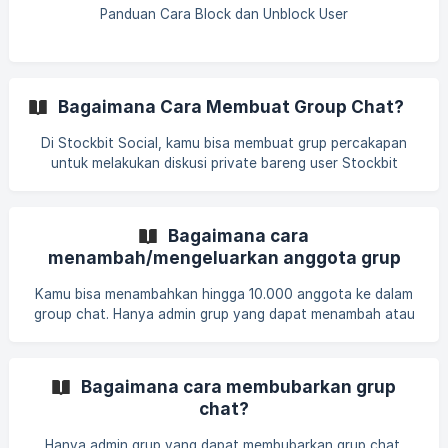
kontak di dalam aplikasi Stockbit Bagaimana cara
Panduan Cara Block dan Unblock User
menghubungkan daftar kontak ke akun Stockbit kamu?
Kamu dapat menghubungkan daftar kontak ke akun kamu
melalui dua cara
Bagaimana Cara Membuat Group Chat?
Di Stockbit Social, kamu bisa membuat grup percakapan
untuk melakukan diskusi private bareng user Stockbit
lainnya. Untuk membuat grup chat Stockbit Social, ikuti
langkah-langkah berikut: Klik menu Chat yang terletak di
bagian bawah layar Klik ikon New Chat yang terletak di
Bagaimana cara
sebelah kanan tulisan Chat ![]
menambah/mengeluarkan anggota grup
(https://storage.crisp.chat/users/helpdesk/website/def1e0e
chat?
71ae1
Kamu bisa menambahkan hingga 10.000 anggota ke dalam
group chat. Hanya admin grup yang dapat menambah atau
mengeluarkan anggota grup. Jika kamu adalah admin grup,
kamu dapat menambah anggota dengan cara berikut: Klik
ikon (...) yang terletak di sebelah kanan judul grup Pilih menu
Bagaimana cara membubarkan grup
Group Info Klik
chat?
Hanya admin grup yang dapat membubarkan grup chat.