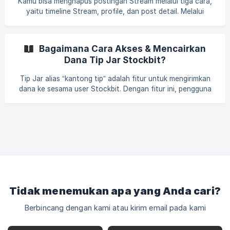
Kamu bisa menghapus postingan Stream melalui tiga cara,
yaitu timeline Stream, profile, dan post detail. Melalui
timeline Stream Pada postingan yang ingin dihapus, klik ikon
titik tiga di sebelah kanan postingan Pilih opsi Delete Post
Akan muncul kotak konfirmasi. Jika kamu yakin untuk me
Bagaimana Cara Akses & Mencairkan
Dana Tip Jar Stockbit?
Tip Jar alias “kantong tip” adalah fitur untuk mengirimkan
dana ke sesama user Stockbit. Dengan fitur ini, pengguna
Stockbit bisa memberikan apresiasi terhadap user atau
konten kreator yang edukatif. Untuk mengaktifkan dan
mengakses Tip Jar bisa dilakukan melalui aplikasi android
dan website Stockbit. Berikut caranya: A. Melalui aplikasi
Stockbit Android Klik side menu (ikon avatar) di pojok kanan
atas ![]
(https://storage.crisp.chat/users/helpdesk/website/-/d/e/f/1
/def1e0e71ae1e800/
Tidak menemukan apa yang Anda cari?
Berbincang dengan kami atau kirim email pada kami