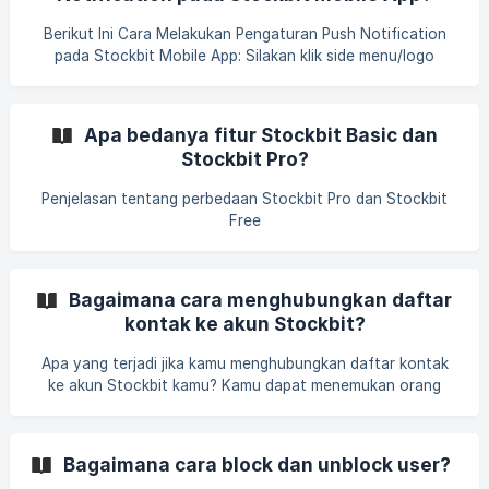
Diagnostic di Stockbit. A. Melalui aplikasi Stockbit
(iOS/Android) Buka aplikasi Stockbit. Klik side menu atau
Berikut Ini Cara Melakukan Pengaturan Push Notification
logo avatar (di pojok
pada Stockbit Mobile App: Silakan klik side menu/logo
avatar. Scroll ke bagian pengaturan. Pilih notifikasi. Pilih
notifikasi yang ingin kamu dapatkan dengan geser toggle
hingga berwarna hijau di bagian social, chat da
Apa bedanya fitur Stockbit Basic dan
Stockbit Pro?
Penjelasan tentang perbedaan Stockbit Pro dan Stockbit
Free
Bagaimana cara menghubungkan daftar
kontak ke akun Stockbit?
Apa yang terjadi jika kamu menghubungkan daftar kontak
ke akun Stockbit kamu? Kamu dapat menemukan orang
yang kamu ketahui di Stockbit Kamu dapat follow
pengguna dari daftar kontak yang tersedia Kamu
mendapatkan rekomendasi pengguna di bagian "Suggestion
Bagaimana cara block dan unblock user?
for You" Kamu dapat mengatur dan menghapus akses