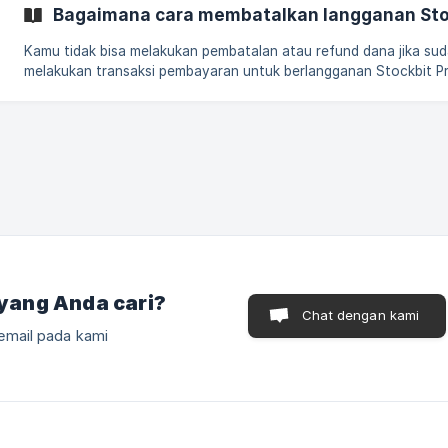
Bagaimana cara membatalkan langganan Sto
Kamu tidak bisa melakukan pembatalan atau refund dana jika su
melakukan transaksi pembayaran untuk berlangganan Stockbit Pr
Disarankan untuk memastikan fiksasi pembelian terlebih dahulu
sebelum melakukan transaksi/pembayaran berlangganan Stockbit
yang Anda cari?
Chat dengan kami
email pada kami