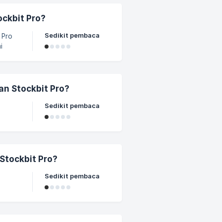
ayaran
gan
ckbit Pro?
ng
Sedikit pembaca
 Pro
i
luruh
i.
ry
n Stockbit Pro?
g
Sedikit pembaca
Stockbit Pro?
Sedikit pembaca