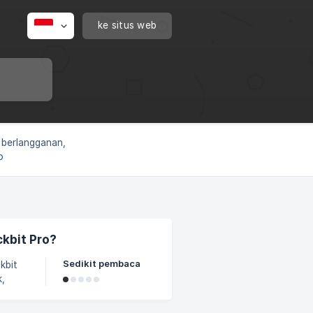
ke situs web
 berlangganan,
o
kbit Pro?
Sedikit pembaca
kbit
k,