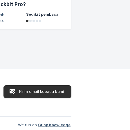
ckbit Pro?
Sedikit pembaca
dah
o.
 Pro.
Kirim email kepada kami
We run on
Crisp Knowledge
.