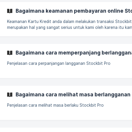
paket berlangganan Pilih Mandiri Clickpay sebagai metode pemb
Masukkan nomor kartu debit Mandiri Aktifkan token Mandiri den
Bagaimana keamanan pembayaran online Sto
memasukkan 6 digit PIN Pilih APPLI 3, lalu input-input ke token ya
Keamanan Kartu Kredit anda dalam melakukan transaksi Stockbit
merupakan hal yang sangat serius untuk kami oleh karena itu kam
tidak menyimpan data kartu kredit anda di database Stockbit. Se
pembayaran akan dilakukan oleh Payment gateway Veritrans. Veritrans
menempatkan upaya yang signifikan dalam keamanan bertransaks
Veritrans memiliki sertifikat level 1 PCI DSS (Payment Card Indust
Bagaimana cara memperpanjang berlanggana
Data Security Standards) compliant . PCI DSS adalah kriteria yan
paling ketat yang ditetapkan oleh
Penjelasan cara perpanjangan langganan Stockbit Pro
Bagaimana cara melihat masa berlangganan 
Penjelasan cara melihat masa berlaku Stockbit Pro