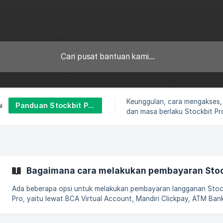
Keunggulan, cara mengakses,
Panduan Stockbit Pro
i
dan masa berlaku Stockbit Pr
Bagaimana cara melakukan pembayaran Stoc
Ada beberapa opsi untuk melakukan pembayaran langganan Stoc
Pro, yaitu lewat BCA Virtual Account, Mandiri Clickpay, ATM Ban
kartu kredit, dan dompet digital GoPay. Melalui Mandiri Clickpay Masuk
ke halaman Stockbit Shop Klik Stockbit Pro subscription dan pilih