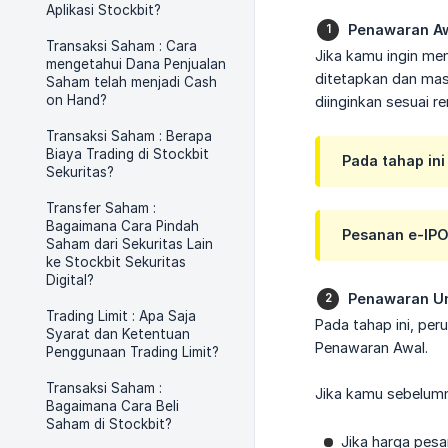
Aplikasi Stockbit?
Penawaran Aw
Transaksi Saham : Cara
Jika kamu ingin me
mengetahui Dana Penjualan
ditetapkan dan mas
Saham telah menjadi Cash
on Hand?
diinginkan sesuai r
Transaksi Saham : Berapa
Biaya Trading di Stockbit
Pada tahap in
Sekuritas?
Transfer Saham :
Bagaimana Cara Pindah
Pesanan e-IPO 
Saham dari Sekuritas Lain
ke Stockbit Sekuritas
Digital?
Penawaran U
Trading Limit : Apa Saja
Pada tahap ini, pe
Syarat dan Ketentuan
Penawaran Awal.
Penggunaan Trading Limit?
Transaksi Saham :
Jika kamu sebelumn
Bagaimana Cara Beli
Saham di Stockbit?
Jika harga pesa