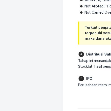
Not Alloted : T
Not Carried Ove
Terkait penja
terpenuhi ses
maka dana aka
Distribusi S
Tahap ini menandak
Stockbit, hasil pen
IPO
Perusahaan resmi me