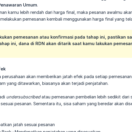
i Penawaran Umum
.
nan kamu lebih rendah dari harga final, maka pesanan awalmu aka
u melakukan pemesanan kembali menggunakan harga final yang tela
ukan pemesanan atau konfirmasi pada tahap ini, pastikan s
ahap ini, dana di RDN akan ditarik saat kamu lakukan pemesa
fek
a perusahaan akan memberikan jatah efek pada setiap pemesanan. 
am yang ditawarkan, biasanya akan terjadi penjatahan.
jadi
undersubscribed
atau pemesanan pembelian lebih sedikit dari
sesuai pesanan. Sementara itu, sisa saham yang beredar akan dis
n
patkan jatah sesuai pesanan
e Back : Mendapatkan penjatahan yang disesuaikan