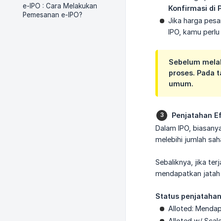
e-IPO : Cara Melakukan
Konfirmasi d
Pemesanan e-IPO?
Jika harga pesa
IPO, kamu perl
Sebelum melak
proses. Pada t
umum.
Penjatahan E
Dalam IPO, biasany
melebihi jumlah sah
Sebaliknya, jika ter
mendapatkan jatah 
Status penjataha
Alloted: Menda
Alloted w/ Scal